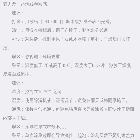
着力差、起泡或颗粒感。
建议：
打磨：用砂纸（240-400目）顺木纹打磨至表面光滑。
清洁：用湿布擦拭后，用干布擦干，避免水分残留。
补缺：对裂缝、孔洞用原子灰或木器腻子填补，干燥后再次打
磨。
误区：忽视施工环境要求。
警示：温度低于5℃或高于35℃、湿度大于85%时，漆膜干燥慢、
易发白或流挂。
建议：
温度：控制在10-30℃之间。
湿度：使用除湿机或加湿器调节，避免在雨天或梅雨季施工。
通风：保持空气流通，但避免强风直吹导致漆膜表面快速干燥而
内部未干透。
误区：涂刷过厚或层数不足。
警示：单次涂刷过厚会导致流挂、起泡；涂刷层数不足则遮盖力