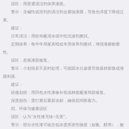
误区：用普通清洁剂保养漆面。
警示：含碱性或溶剂的清洁剂会腐蚀漆膜，导致光泽度下降或泛
黄。
建议：
日常清洁：用软布蘸清水或中性洗涤剂擦拭。
定期保养：每半年用家具蜡或专用保养剂擦拭，增强漆膜耐磨
性。
误区：忽视漆面修复。
警示：小划痕若不及时处理，可能因水分渗透导致基材膨胀或漆
膜剥落。
建议：
轻微划痕：用同色水性漆修补笔或棉签蘸漆局部修复。
深度损伤：需打磨后重新涂刷，确保层间附着力。
四、环保与健康误区
误区：认为“水性漆无味=无害”。
警示：部分水性漆可能含低浓度挥发性物质（如氨、醇类），敏