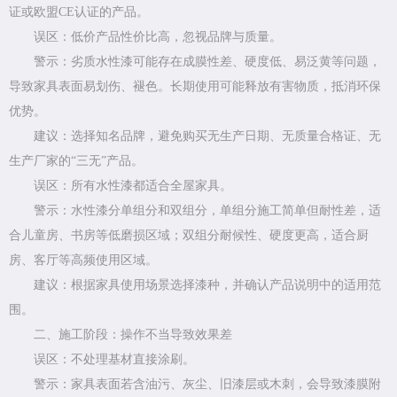
证或欧盟CE认证的产品。
误区：低价产品性价比高，忽视品牌与质量。
警示：劣质水性漆可能存在成膜性差、硬度低、易泛黄等问题，
导致家具表面易划伤、褪色。长期使用可能释放有害物质，抵消环保
优势。
建议：选择知名品牌，避免购买无生产日期、无质量合格证、无
生产厂家的“三无”产品。
误区：所有水性漆都适合全屋家具。
警示：水性漆分单组分和双组分，单组分施工简单但耐性差，适
合儿童房、书房等低磨损区域；双组分耐候性、硬度更高，适合厨
房、客厅等高频使用区域。
建议：根据家具使用场景选择漆种，并确认产品说明中的适用范
围。
二、施工阶段：操作不当导致效果差
误区：不处理基材直接涂刷。
警示：家具表面若含油污、灰尘、旧漆层或木刺，会导致漆膜附