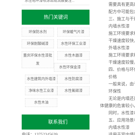
水性地坪漆喷涂出现流痕要注...
需要具有更高的
配方中可能包含
热门关键词
三、施工与干
内墙水性漆
环保防水剂
环保暖气片漆
施工环境要求相
干燥速度较快，通
环保耐酸碱漆
水性环保工业漆
外墙水性漆
施工环境要求相
重庆环保水性漆批
水性木器漆
干燥速度较慢，通
发
水性环保金漆
四、价格与环
价格
水性建筑内外墙漆
水性防腐漆
一般来说，由于
净味水性工业漆
水性氟碳漆
环保性
无论是内墙还是外
水性木油
体健康的危害较小
同时，水性漆以
五、应用场景
联系我们
内墙水性漆
电话：13752345639
适用于室内墙面