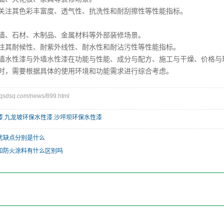
注其色彩丰富度、透气性、抗洗性和耐刮擦性等性能指标。
、石材、木制品、金属材料等外部装修场景。
其耐候性、耐紫外线性、耐水性和耐沾污性等性能指标。
性漆与外墙水性漆在功能与性能、成分与配方、施工与干燥、价格与环
时，需要根据具体的使用环境和功能需求进行综合考虑。
dsq.com/news/899.html
漆
,
九龙坡环保水性漆
,
沙坪坝环保水性漆
优缺点分别是什么
和防火涂料有什么区别吗