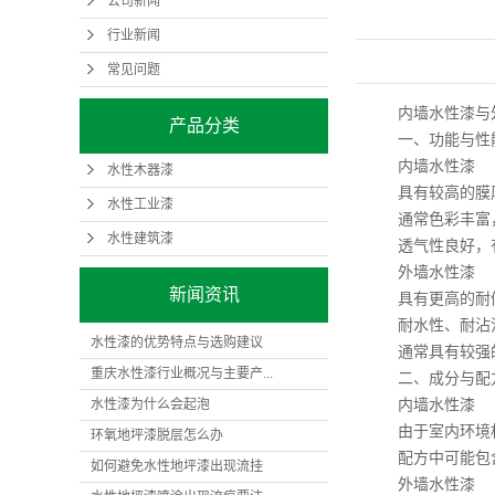
公司新闻
行业新闻
常见问题
内墙水性漆与外墙
产品分类
一、功能与性
内墙水性漆
水性木器漆
具有较高的膜厚
水性工业漆
通常色彩丰富，
水性建筑漆
透气性良好，有
外墙水性漆
新闻资讯
具有更高的耐候
耐水性、耐沾污
水性漆的优势特点与选购建议
通常具有较强的
重庆水性漆行业概况与主要产...
二、成分与配
水性漆为什么会起泡
内墙水性漆
由于室内环境相
环氧地坪漆脱层怎么办
配方中可能包含
如何避免水性地坪漆出现流挂
外墙水性漆