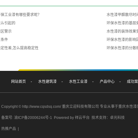
环保工业漆有哪些要求呢？
水性漆甲醛散尽时
怎么引起的
环保水性漆的基层
误区警示
水性漆的装饰效果
工条件
环保水性漆的影响
定性差,怎么提高稳定性
环保水性漆的分散
网站首页
水性建筑漆
水性工业漆
产品中心
成功案
Copyright © http://www.cqsdsq.com/ 重庆立迎科技有限公司 专业从事于
重庆水性漆
备案号: 渝ICP备20006244号-1
Powered by
祥云平台
技术支持：
卓光科技
热推产品
|