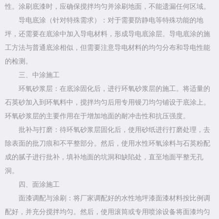
性。涂刷底漆时，应确保搅拌均匀并涂刷地面，不能遗漏任何区域。
导电底涂（针对特殊需求）：对于需要防静电等特殊功能的地
坪，还需要在底涂中加入导电材料，形成导电底涂层。导电底涂的施
工方法与普通底涂相似，但需要注意导电材料的均匀分布和导电性能
的检测。
三、中涂施工
环氧砂浆层：在底涂固化后，进行环氧砂浆层的施工。将适量的
石英砂加入到环氧料中，搅拌均匀后用专用镘刀均匀铺设于底涂上。
环氧砂浆层的主要作用在于增加地面的耐冲击性和抗压强度。
批补与打磨：待环氧砂浆层固化后，使用砂纸进行打磨处理，去
除表面的批刀痕和不平整部分。然后，使用水性环氧涂料与石英粉配
成的腻子进行批补，填补地面的坑洞和缺陷处，直至地面平整无孔
洞。
四、面涂施工
面漆调配与涂刷：将厂家调配好的水性地坪漆面漆材料按比例调
配好，并充分搅拌均匀。然后，使用滚筒或专用喷涂设备将面漆均匀