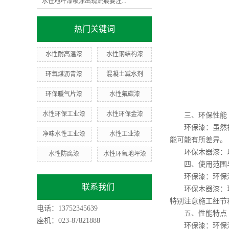
水性地坪漆喷涂出现流痕要注...
热门关键词
水性耐高温漆
水性钢结构漆
环氧煤沥青漆
混凝土减水剂
环保暖气片漆
水性氟碳漆
水性环保工业漆
水性环保金漆
三、环保性能
环保漆：虽然被称
净味水性工业漆
水性工业漆
能可能有所差异。
环保木器漆：环保
水性防腐漆
水性环氧地坪漆
四、使用范围与
环保漆：环保漆
联系我们
环保木器漆：环保
特别注意施工细节
电话：13752345639
五、性能特点
座机：023-87821888
环保漆：环保漆