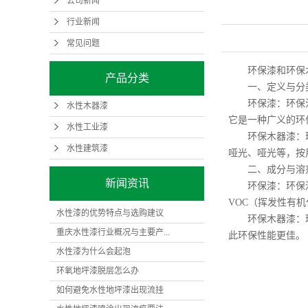
公司新闻
行业新闻
常见问题
环保漆和环保木
产品分类
一、定义与分
环保漆：环保油漆
水性木器漆
它是一种广义的环
水性工业漆
环保木器漆：环保
水性建筑漆
哑光、哑光等，按
二、成分与溶
新闻资讯
环保漆：环保漆的
VOC（挥发性有
水性漆的优势特点与选购建议
环保木器漆：环保
重庆水性漆行业概况与主要产...
此环保性能更佳。
水性漆为什么会起泡
环氧地坪漆脱层怎么办
如何避免水性地坪漆出现流挂