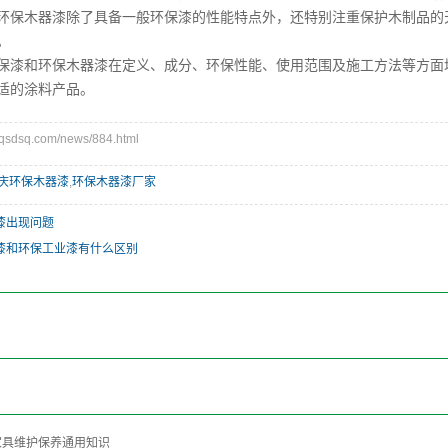
木器漆除了具备一般环保漆的性能特点外，还特别注重保护木制品的天
。
和环保木器漆在定义、成分、环保性能、使用范围及施工方法等方面均
适的涂料产品。
dsq.com/news/884.html
庆环保木器漆
,
环保木器漆厂家
漆出现问题
漆和环保工业漆有什么区别
家具维护保养通用知识