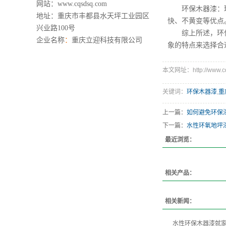
网站：
www.cqsdsq.com
环保木器漆：环保
地址：重庆市丰都县水天坪工业园区
快、不黄变等优点
兴业路100号
综上所述，环保漆
企业名称
：
重庆立迎科技有限公司
象的特点来选择合
本文网址：http://www.cqs
关键词：
环保木器漆
,
重
上一篇：
如何避免环保
下一篇：
水性环氧地坪
最近浏览：
相关产品：
相关新闻：
水性环保木器漆就