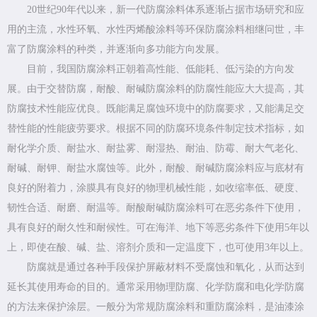
20世纪90年代以来，新一代防腐涂料体系逐渐占据市场研究和应
用的主流，水性环氧、水性丙烯酸涂料等环保防腐涂料相继问世，丰
富了防腐涂料的种类，并逐渐向多功能方向发展。
目前，我国防腐涂料正朝着高性能、低能耗、低污染的方向发
展。由于交替防腐，耐酸、耐碱防腐涂料的防腐性能应大大提高，其
防腐技术性能应优良。既能满足腐蚀环境中的防腐要求，又能满足交
替性能的性能疲劳要求。根据不同的防腐环境条件制定技术指标，如
耐化学介质、耐盐水、耐盐雾、耐湿热、耐油、防霉、耐大气老化、
耐碱、耐钾、耐盐水腐蚀等。此外，耐酸、耐碱防腐涂料应与底材有
良好的附着力，涂膜具有良好的物理机械性能，如收缩率低、硬度、
韧性合适、耐磨、耐温等。耐酸耐碱防腐涂料可在恶劣条件下使用，
具有良好的耐久性和耐候性。可在海洋、地下等恶劣条件下使用5年以
上，即使在酸、碱、盐、溶剂介质和一定温度下，也可使用3年以上。
防腐就是通过各种手段保护屏蔽材料不受腐蚀和氧化，从而达到
延长其使用寿命的目的。通常采用物理防腐、化学防腐和电化学防腐
的方法来保护涂层。一般分为常规防腐涂料和重防腐涂料，是油漆涂