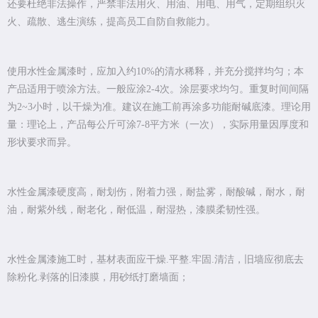
还要杜绝非法操作，严禁非法用火、用油、用电、用气，定期组织灭
火、疏散、逃生演练，提高员工自防自救能力。
使用水性金属漆时，应加入约10%的清水稀释，并充分搅拌均匀；本
产品适用于喷涂方法。一般应涂2-4次。涂层要求均匀。重复时间间隔
为2~3小时，以干燥为准。建议在施工前再涂多功能耐碱底漆。理论用
量：理论上，产品每公斤可涂7-8平方米（一次），实际用量因厚度和
形状要求而异。
水性金属漆硬度高，耐划伤，附着力强，耐盐雾，耐酸碱，耐水，耐
油，耐紫外线，耐老化，耐低温，耐湿热，漆膜柔韧性强。
水性金属漆施工时，基材表面应干燥.平整.牢固.清洁，旧墙应彻底去
除粉化.剥落的旧漆膜，用砂纸打磨墙面；