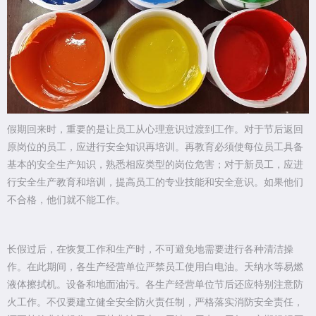
假期回来时，重要的是让员工从心理意识过渡到工作。对于节后返回
原岗位的员工，应进行安全知识再培训。再教育必须使每位员工具备
基本的安全生产知识，熟悉相应类型的岗位危害；对于新员工，应进
行安全生产教育和培训，提高员工的专业技能和安全意识。如果他们
不合格，他们就不能工作。
长假过后，在恢复工作和生产时，不可避免地需要进行各种清洁操
作。在此期间，各生产经营单位严禁员工使用白电油。天纳水等易燃
液体擦拭机。设备和地面油污。各生产经营单位节后还应特别注意防
火工作。不仅要建立健全安全防火责任制，严格落实消防安全责任，